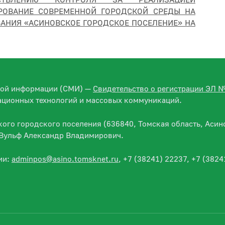
СТВЛЕНИЮ КОНТРОЛЯ ЗА РЕАЛИЗАЦИЕЙ
ОВАНИЕ СОВРЕМЕННОЙ ГОРОДСКОЙ СРЕДЫ НА
АНИЯ «АСИНОВСКОЕ ГОРОДСКОЕ ПОСЕЛЕНИЕ» НА
вой информации (СМИ) —
Свидетельство о регистрации ЭЛ 
ационных технологий и массовых коммуникаций.
го городского поселения (636840, Томская область, Асино
— Вульф Александр Владимирович.
ии:
adminpos@asino.tomsknet.ru
, +7 (38241) 22237, +7 (3824