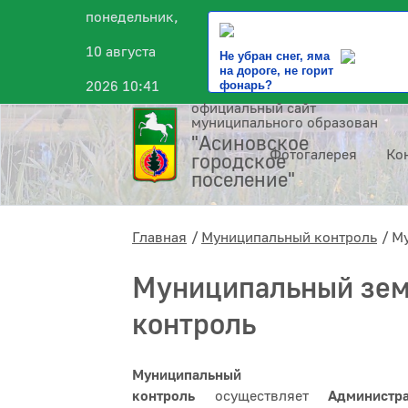
понедельник,
10 августа
Не убран снег, яма
на дороге, не горит
2026 10:41
фонарь?
официальный сайт
муниципального образования
"Асиновское
Фотогалерея
Ко
городское
поселение"
Главная
Муниципальный контроль
Му
Муниципальный зе
контроль
Муниципальный з
контроль
осуществляет
Администр