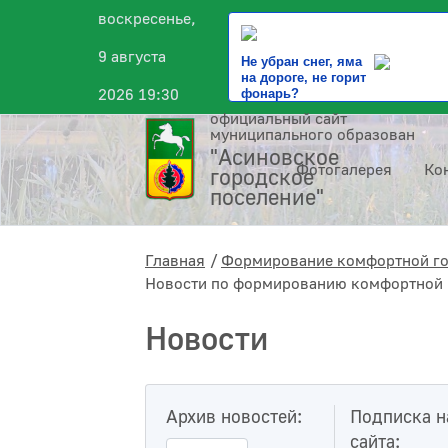
воскресенье,
9 августа
Не убран снег, яма
на дороге, не горит
2026 19:30
фонарь?
официальный сайт
муниципального образования
"Асиновское
Фотогалерея
Ко
городское
поселение"
Главная
Формирование комфортной г
Новости по формированию комфортной 
Новости
Архив новостей:
Подписка н
сайта: