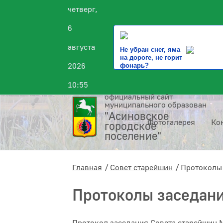
четверг,
6
августа
Не убран снег, яма
на дороге, не горит
2026
фонарь?
10:55
официальный сайт
муниципального образования
"Асиновское
Фотогалерея
Ко
городское
поселение"
Главная
Совет старейшин
Протоколы
Протоколы заседан