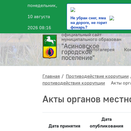
понедельник,
10 августа
Не убран снег, яма
на дороге, не горит
2026 08:16
фонарь?
официальный сайт
муниципального образования
"Асиновское
Фотогалерея
Ко
городское
поселение"
Главная
Противодействие коррупции
противодействия коррупции
Акты орг
Акты органов местн
Дата
Дата принятия
опубликования