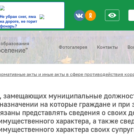
По
Не убран снег, яма
на дороге, не горит
фонарь?
 образования
Фотогалерея
Контакты
Во
оселение"
ормативные акты и иные акты в сфере противодействия кор
ц, замещающих муниципальные должнос
назначении на которые граждане и при
аны представлять сведения о своих до
имущественного характера, а также свед
имущественного характера своих супруги