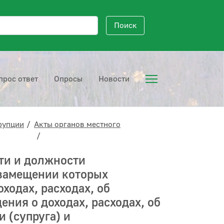
исковый запрос
Поиск
прос ответ
Опросы
Новости
рупции
Акты органов местного
ти и должности
 замещении которых
ходах, расходах, об
ения о доходах, расходах, об
 (супруга) и