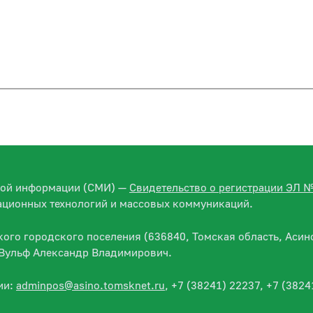
вой информации (СМИ) —
Свидетельство о регистрации ЭЛ 
ационных технологий и массовых коммуникаций.
го городского поселения (636840, Томская область, Асино
— Вульф Александр Владимирович.
ии:
adminpos@asino.tomsknet.ru
, +7 (38241) 22237, +7 (3824