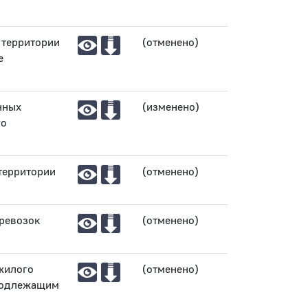
 территории
(отменено)
е
нных
(изменено)
го
территории
(отменено)
еревозок
(отменено)
жилого
(отменено)
 подлежащим