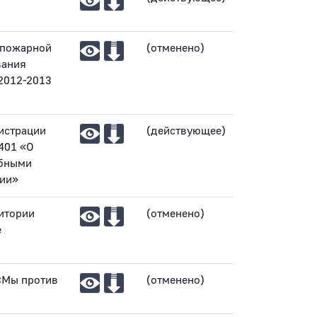
 пожарной
(отменено)
вания
2012-2013
истрации
(действующее)
401 «О
ебными
ции»
ритории
(отменено)
е
«Мы против
(отменено)