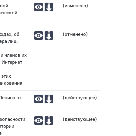
евой
(изменено)
ической
одах, об
(отменено)
ера лиц,
и членов их
 Интернет
 этих
ликования
Ленина от
(действующее)
зопасности
(действующее)
итории
е