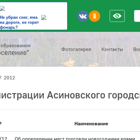
По
Не убран снег, яма
на дороге, не горит
фонарь?
 образования
Фотогалерея
Контакты
Во
оселение"
2012
истрации Асиновского городс
№
Наименование
/12
Об определении мест торговли новогодними елями