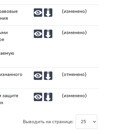
правовые
(изменено)
ения
ыми
(изменено)
ое
ваемую
изнанного
(отменено)
и защите
(изменено)
ых
Выводить на странице: