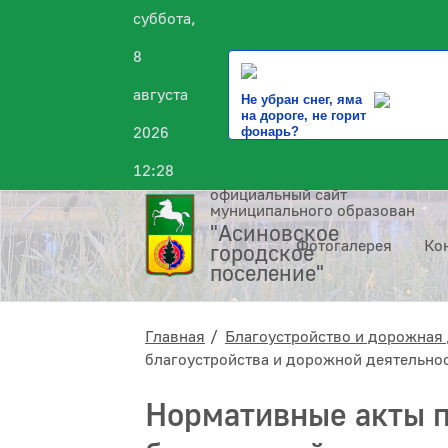
суббота,
8
августа
Не убран снег, яма
на дороге, не горит
2026
фонарь?
12:28
официальный сайт
муниципального образования
"Асиновское
Фотогалерея
Ко
городское
поселение"
Главная
Благоустройство и дорожная 
благоустройства и дорожной деятельно
Нормативные акты 