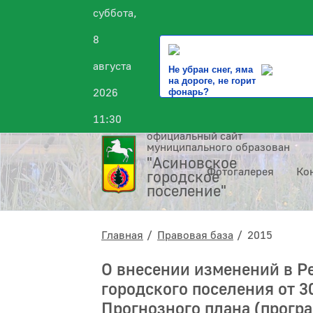
суббота,
8
августа
Не убран снег, яма
на дороге, не горит
2026
фонарь?
11:30
официальный сайт
муниципального образования
"Асиновское
Фотогалерея
Ко
городское
поселение"
Главная
Правовая база
2015
О внесении изменений в Р
городского поселения от 
Прогнозного плана (прогр