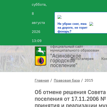
суббота,
8
августа
Не убран снег, яма
на дороге, не горит
2026
фонарь?
13:09
официальный сайт
муниципального образования
"Асиновское
Фотогалерея
Ко
городское
поселение"
Главная
Правовая база
2015
Об отмене решения Совета
поселения от 17.11.2006 №
принятия и реализации м