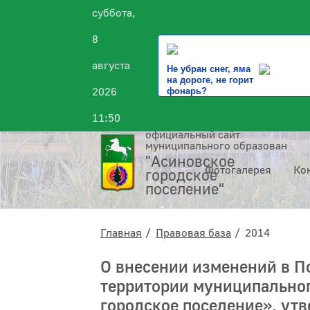
суббота,
8
августа
Не убран снег, яма
на дороге, не горит
2026
фонарь?
11:50
официальный сайт
муниципального образования
"Асиновское
Фотогалерея
Ко
городское
поселение"
Главная
Правовая база
2014
О внесении изменений в П
территории муниципально
городское поселение», ут