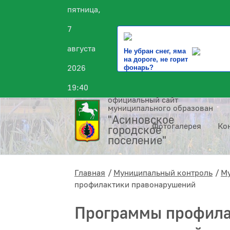
пятница,
7
августа
Не убран снег, яма
на дороге, не горит
2026
фонарь?
19:40
официальный сайт
муниципального образования
"Асиновское
Фотогалерея
Ко
городское
поселение"
Главная
Муниципальный контроль
Му
профилактики правонарушений
Программы профила