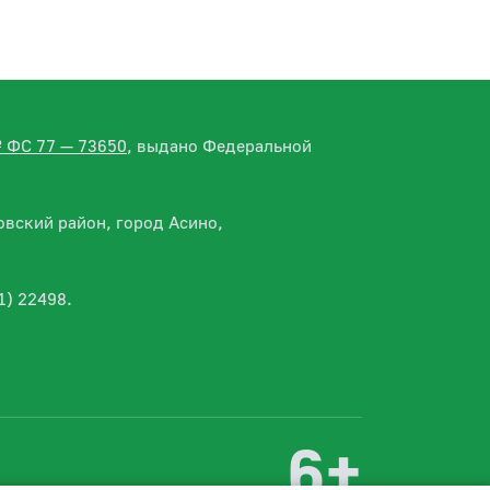
№ ФС 77 — 73650
, выдано Федеральной
вский район, город Асино,
1) 22498.
6+