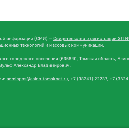
вой информации (СМИ) —
Свидетельство о регистрации ЭЛ 
ационных технологий и массовых коммуникаций.
го городского поселения (636840, Томская область, Асино
— Вульф Александр Владимирович.
ии:
adminpos@asino.tomsknet.ru
, +7 (38241) 22237, +7 (3824