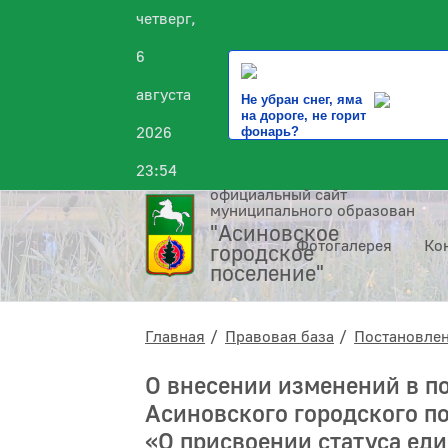
четверг,
6
августа
Не убран снег, яма
на дороге, не горит
2026
фонарь?
23:54
официальный сайт
муниципального образования
"Асиновское
Фотогалерея
Ко
городское
поселение"
Главная
Правовая база
Постановле
О внесении изменений в п
Асиновского городского по
«О присвоении статуса ед