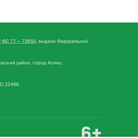
№ ФС 77 — 73650
, выдано Федеральной
вский район, город Асино,
1) 22498.
6+