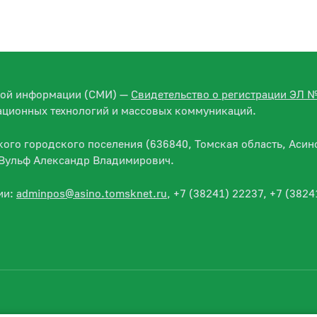
вой информации (СМИ) —
Свидетельство о регистрации ЭЛ 
ационных технологий и массовых коммуникаций.
го городского поселения (636840, Томская область, Асино
— Вульф Александр Владимирович.
ии:
adminpos@asino.tomsknet.ru
, +7 (38241) 22237, +7 (3824