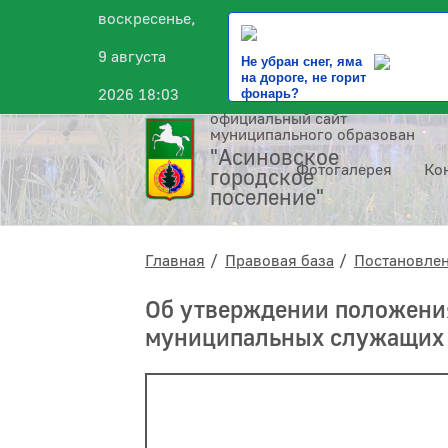
воскресенье,
9 августа
Не убран снег, яма
на дороге, не горит
2026 18:03
фонарь?
официальный сайт
муниципального образования
"Асиновское
Фотогалерея
Ко
городское
поселение"
Главная
Правовая база
Постановле
Об утверждении положени
муниципальных служащих 