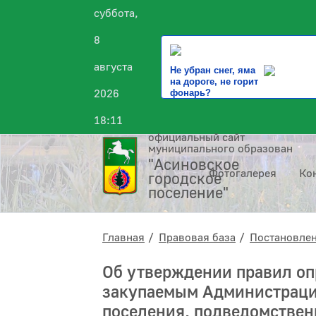
суббота,
8
августа
Не убран снег, яма
на дороге, не горит
2026
фонарь?
18:11
официальный сайт
муниципального образования
"Асиновское
Фотогалерея
Ко
городское
поселение"
Главная
Правовая база
Постановле
Об утверждении правил оп
закупаемым Администраци
поселения, подведомстве