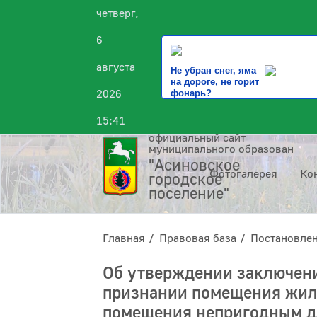
четверг,
6
августа
Не убран снег, яма
на дороге, не горит
2026
фонарь?
15:41
официальный сайт
муниципального образования
"Асиновское
Фотогалерея
Ко
городское
поселение"
Главная
Правовая база
Постановле
Об утверждении заключен
признании помещения жил
помещения непригодным д