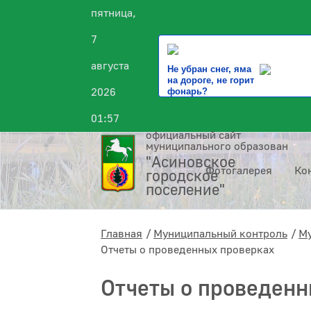
пятница,
7
августа
Не убран снег, яма
на дороге, не горит
2026
фонарь?
01:57
официальный сайт
муниципального образования
"Асиновское
Фотогалерея
Ко
городское
поселение"
Главная
Муниципальный контроль
Му
Отчеты о проведенных проверках
Отчеты о проведен