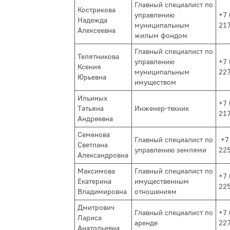
Главный специалист по
Кострикова
управлению
+7 
Надежда
муниципальным
21
Алексеевна
жилым фондом
Главный специалист по
Телятникова
управлению
+7 
Ксения
муниципальным
22
Юрьевна
имуществом
Ильиных
+7 
Татьяна
Инженер-техник
21
Андреевна
Семенова
Главный специалист по
+7
Светлана
управлению землями
22
Александровна
Максимова
Главный специалист по
+7 
Екатерина
имущественным
22
Владимировна
отношениям
Дмитрович
Главный специалист по
+7 
Лариса
аренде
22
Анатольевна