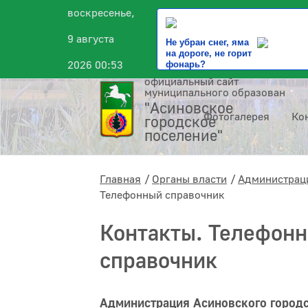
воскресенье,
9 августа
Не убран снег, яма
на дороге, не горит
2026 00:53
фонарь?
официальный сайт
муниципального образования
"Асиновское
Фотогалерея
Ко
городское
поселение"
Главная
Органы власти
Администраци
Телефонный справочник
Контакты. Телефон
справочник
Администрация Асиновского городс