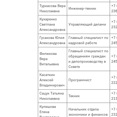
Туркасова Вера
+7 
Инженер-техник
Николаевна
23
Кухаренко
+7 
Светлана
Управляющий делами
23
Александровна
Гусакова Юлия
Главный специалист по
+7 
Александровна
кадровой работе
24
Главный специалист по
Филюкова
обращениям граждан
+7 
Вера
и делопроизводству в
24
Витальевна
Совете
Касаткин
+7 
Алексей
Программист
22
Владимирович
Сацук Татьяна
+7 
Техник
Николаевна
21
Кулешова
Начальник отдела
+7 
Елена
экономики и финансов
23