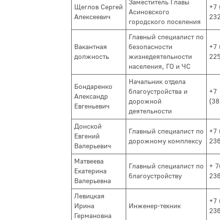
Заместитель Главы
Щеглов Сергей
+7 
Асиновского
Алексеевич
23
городского поселения
Главный специалист по
Вакантная
безопасности
+7 
должность
жизнедеятельности
22
населения, ГО и ЧС
Начальник отдела
Бондаренко
благоустройства и
+7
Александр
дорожной
(38
Евгеньевич
деятельности
Донской
Главный специалист по
+7 
Евгений
дорожному комплексу
23
Валерьевич
Матвеева
Главный специалист по
+ 7
Екатерина
благоустройству
23
Валерьевна
Левицкая
+7 
Ирина
Инженер-техник
23
Германовна