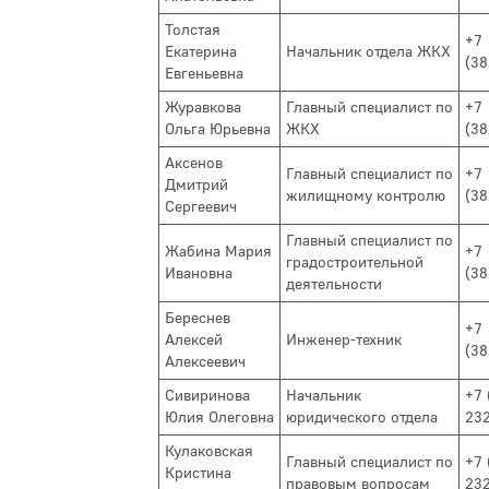
Толстая
+7
Екатерина
Начальник отдела ЖКХ
(3
Евгеньевна
Журавкова
Главный специалист по
+7
Ольга Юрьевна
ЖКХ
(3
Аксенов
Главный специалист по
+7
Дмитрий
жилищному контролю
(3
Сергеевич
Главный специалист по
Жабина Мария
+7
градостроительной
Ивановна
(3
деятельности
Береснев
+7
Алексей
Инженер-техник
(3
Алексеевич
Сивиринова
Начальник
+7 
Юлия Олеговна
юридического отдела
23
Кулаковская
Главный специалист по
+7 
Кристина
правовым вопросам
23